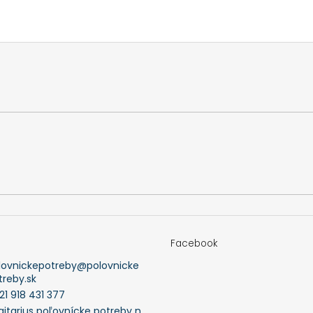
Facebook
lovnickepotreby
@
polovnicke
treby.sk
21 918 431 377
gitarius poľovnícke potreby n