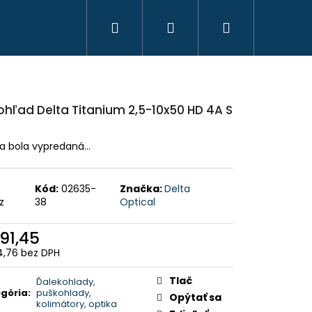
Hľadať
Prihlásenie
Nákupný
košík
ohľad Delta Titanium 2,5-10x50 HD 4A S
ka bola vypredaná…
Kód:
02635-
Značka:
Delta
z
38
Optical
91,45
,76 bez DPH
otková
HAVICE IBEX CHAUD -
:
 PHPN011 - KAKI
Tlač
Ďalekohlady,
gória
:
puškohlady,
Opýtať sa
kolimátory, optika