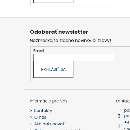
Z
á
p
Odoberať newsletter
ä
t
Nezmeškajte žiadne novinky či zľavy!
i
e
Email
PRIHLÁSIŤ SA
Informácie pre Vás
Kontakt
po
Kontakty
po
O nás
+4
Ako nakupovať
Sa