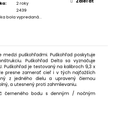
Zdieľať
ka
:
2 roky
2439
žka bola vypredaná…
te medzi puškohľadmi. Puškohľad poskytuje
nštrukciu. Puškohľad Delta sa vyznačuje
 Puškohľad je testovaný na kalibroch 9,3 x
 presne zamerať cieľ i v tých najťažších
ný z jedného dielu a upravený čiernou
lný, a utesnený proti zahmlievaniu.
nač černeného bodu s denným / nočným