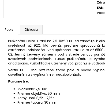
Záru
EAN
:
Polo
Popis
Diskusia
Puškohľad Delta Titanium 2,5-10x50 HD sa zaraďuje k eli
svetelnosť až 92%. Má pevnú, precízne spracovanú ko
extrémnou odolnosťou voči spätnému rázu, a to až 6500 J.
62. Jemný červený zámerný bod v strede osnovy pomôže
svetelných podmienkach. Tubus puškohľadu je vyrobe
anodizáciou. Puškohľad je utesnený voči prachu je vodeodo
Verzia HD - má rozšírené zorné pole a bočné vypí
osvetlením a s vypínaním v medzipolohách.
Parametre:
Zväčšenie: 2,5-10x
Priemer objektívu: 50 mm
Zorný uhol: 8,22 - 2,12 °
Priemer tubusu: 30 mm