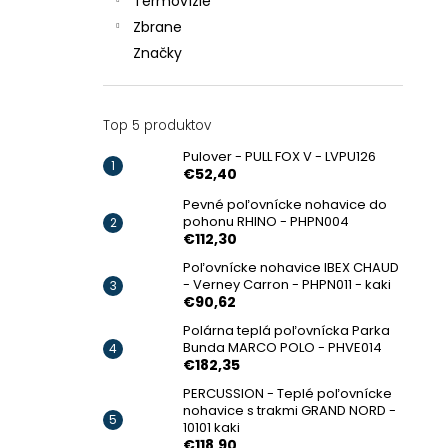
Termovízie
Zbrane
Značky
Top 5 produktov
Pulover - PULL FOX V - LVPU126
€52,40
Pevné poľovnícke nohavice do
pohonu RHINO - PHPN004
€112,30
Poľovnícke nohavice IBEX CHAUD
- Verney Carron - PHPN011 - kaki
€90,62
Polárna teplá poľovnícka Parka
Bunda MARCO POLO - PHVE014
€182,35
PERCUSSION - Teplé poľovnícke
nohavice s trakmi GRAND NORD -
10101 kaki
€118,90