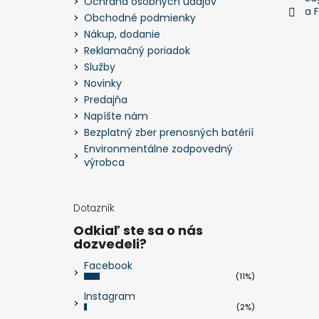
Ochrana osobných údajov
a 
Obchodné podmienky
Nákup, dodanie
Reklamačný poriadok
Služby
Novinky
Predajňa
Napíšte nám
Bezplatný zber prenosných batérií
Environmentálne zodpovedný
výrobca
Dotazník
Odkiaľ ste sa o nás
dozvedeli?
Facebook
(11%)
Instagram
(2%)