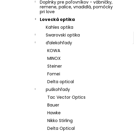
Doplnky pre poľovníkov - vábničky,
remene, palice, vnadidlá, pomôcky
pri love
Lovecká optika
Kahles optika
Swarovski optika
ďalekohľady
KOWA
MINOX
Steiner
Fomei
Delta optical
puškohľady
Tac Vector Optics
Bauer
Hawke
Nikko Stirling
Delta Optical