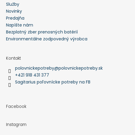
Služby
Novinky
Predajňa
Napíšte nám
Bezplatný zber prenosných batérií
Environmentálne zodpovedný výrobca
Kontakt
polovnickepotreby
@
polovnickepotreby.sk
+421 918 431 377
Sagitarius poľovnícke potreby na FB
Facebook
Instagram