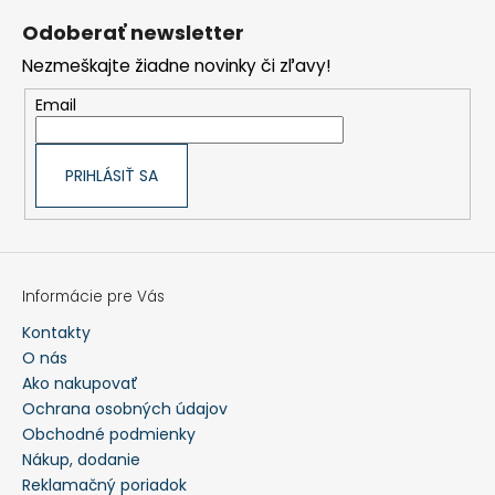
á
p
Odoberať newsletter
ä
t
Nezmeškajte žiadne novinky či zľavy!
i
e
Email
PRIHLÁSIŤ SA
Informácie pre Vás
Kontakty
O nás
Ako nakupovať
Ochrana osobných údajov
Obchodné podmienky
Nákup, dodanie
Reklamačný poriadok