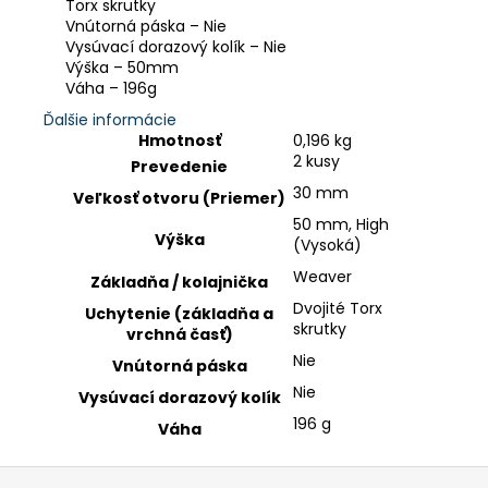
Torx skrutky
Vnútorná páska – Nie
Vysúvací dorazový kolík – Nie
Výška – 50mm
Váha – 196g
Ďalšie informácie
Hmotnosť
0,196 kg
2 kusy
Prevedenie
30 mm
Veľkosť otvoru (Priemer)
50 mm, High
Výška
(Vysoká)
Weaver
Základňa / kolajnička
Dvojité Torx
Uchytenie (základňa a
skrutky
vrchná časť)
Nie
Vnútorná páska
Nie
Vysúvací dorazový kolík
196 g
Váha
Z