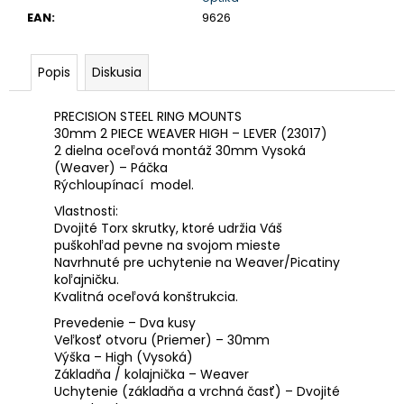
EAN
:
9626
Popis
Diskusia
PRECISION STEEL RING MOUNTS
30mm 2 PIECE WEAVER HIGH – LEVER (23017)
2 dielna oceľová montáž 30mm Vysoká
(Weaver) – Páčka
Rýchloupínací model.
Vlastnosti:
Dvojité Torx skrutky, ktoré udržia Váš
puškohľad pevne na svojom mieste
Navrhnuté pre uchytenie na Weaver/Picatiny
koľajničku.
Kvalitná oceľová konštrukcia.
Prevedenie – Dva kusy
Veľkosť otvoru (Priemer) – 30mm
Výška – High (Vysoká)
Základňa / kolajnička – Weaver
Uchytenie (základňa a vrchná časť) – Dvojité