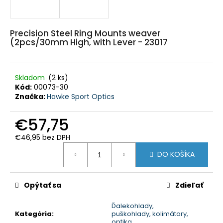
HĽADAŤ
Precision Steel Ring Mounts weaver
(2pcs/30mm High, with Lever - 23017
O
d
p
o
Skladom
(2 ks)
r
ú
Kód:
00073-30
č
Značka:
Hawke Sport Optics
a
m
e
€57,75
€46,95 bez DPH
POLÁRNA
TEPLÁ
Jednotková
DO KOŠÍKA
POĽOVNÍCKA
cena:
PARKA
BUNDA
MARCO
Opýtať sa
Zdieľať
POLO
-
PHVE014
Ďalekohlady,
Kategória
:
puškohlady, kolimátory,
€182,35
optika