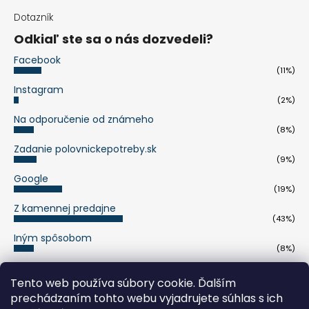
Dotazník
Odkiaľ ste sa o nás dozvedeli?
Facebook
(11%)
Instagram
(2%)
Na odporučenie od známeho
(8%)
Zadanie polovnickepotreby.sk
(9%)
Google
(19%)
Z kamennej predajne
(43%)
Iným spôsobom
(8%)
Počet hlasov:
263
Tento web používa súbory cookie. Ďalším
prechádzaním tohto webu vyjadrujete súhlas s ich