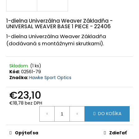
HĽADAŤ
1-dielna Univerzálna Weaver Základňa -
UNIVERSAL WEAVER BASE 1 PIECE - 22406
O
1-dielna Univerzálna Weaver Základňa
d
p
(dodávaná s montážnymi skrutkami).
o
r
ú
č
a
Skladom
(1 ks)
m
e
Kód:
02561-79
Značka:
Hawke Sport Optics
POLÁRNA
TEPLÁ
€23,10
POĽOVNÍCKA
PARKA
€18,78 bez DPH
BUNDA
Jednotková
MARCO
DO KOŠÍKA
cena:
POLO
-
PHVE014
Opýtať sa
Zdieľať
€182,35