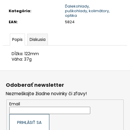
Ďalekohlady,
Kategória
:
puškohlady, kolimátory,
optika
EAN
:
5824
Popis
Diskusia
Dĺžka: 122mm
Váha: 37g
Z
á
p
Odoberať newsletter
ä
t
Nezmeškajte žiadne novinky či zľavy!
i
e
Email
PRIHLÁSIŤ SA