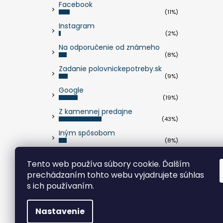
Facebook
(11%)
Instagram
(2%)
Na odporučenie od známeho
(8%)
Zadanie polovnickepotreby.sk
(9%)
Google
(19%)
Z kamennej predajne
(43%)
Iným spôsobom
(8%)
Počet hlasov:
263
Tento web používa súbory cookie. Ďalším
prechádzaním tohto webu vyjadrujete súhlas
s ich používaním.
Nastavenie
Copyright 2026
polovnickepotreby.sk
. Všetky