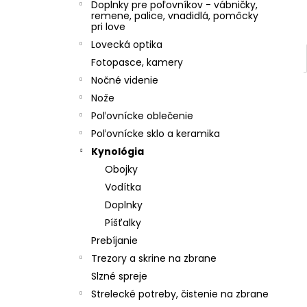
Doplnky pre poľovníkov - vábničky,
remene, palice, vnadidlá, pomôcky
pri love
Lovecká optika
Fotopasce, kamery
Nočné videnie
Nože
Poľovnícke oblečenie
Poľovnícke sklo a keramika
Kynológia
Obojky
Vodítka
Doplnky
Píšťalky
Prebíjanie
Trezory a skrine na zbrane
Slzné spreje
Strelecké potreby, čistenie na zbrane