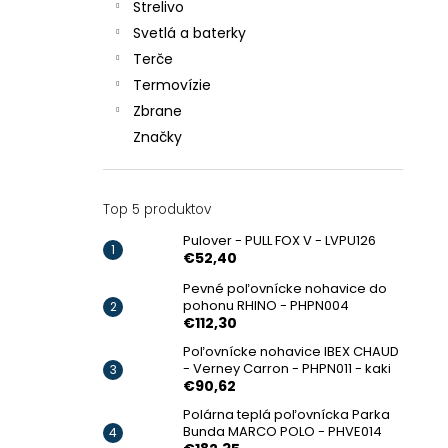
Strelivo
Svetlá a baterky
Terče
Termovízie
Zbrane
Značky
Top 5 produktov
Pulover - PULL FOX V - LVPU126
€52,40
Pevné poľovnícke nohavice do
pohonu RHINO - PHPN004
€112,30
Poľovnícke nohavice IBEX CHAUD
- Verney Carron - PHPN011 - kaki
€90,62
Polárna teplá poľovnícka Parka
Bunda MARCO POLO - PHVE014