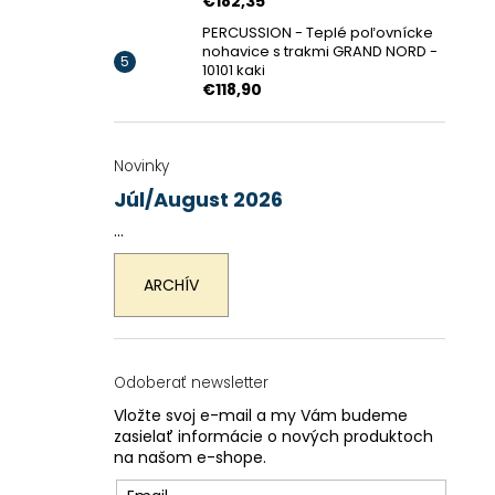
€182,35
PERCUSSION - Teplé poľovnícke
nohavice s trakmi GRAND NORD -
10101 kaki
€118,90
Novinky
Júl/August 2026
...
ARCHÍV
Odoberať newsletter
Vložte svoj e-mail a my Vám budeme
zasielať informácie o nových produktoch
na našom e-shope.