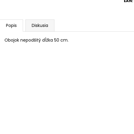
EAN
:
Popis
Diskusia
Obojok nepodšitý dĺžka 50 cm.