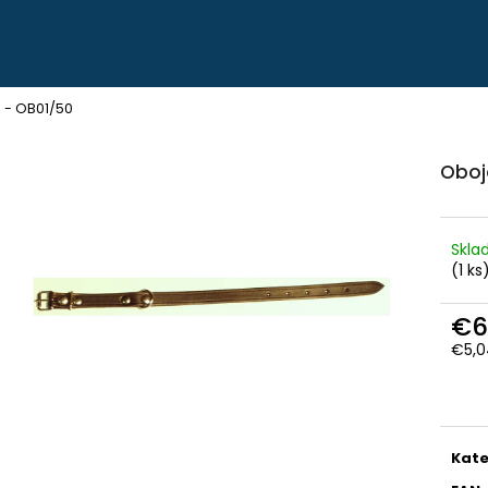
Čo potrebujete nájsť?
 - OB01/50
Oboj
HĽADAŤ
Skl
Odporúčame
(1 ks
€6
€5,0
Jedn
cena
PEVNÉ POĽOVNÍCKE NOHAVICE DO
POĽOVNÍCKE NO
POHONU RHINO - PHPN004
VERNEY CARRON -
Kate
€112,30
€90,62