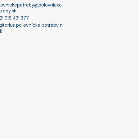
lovnickepotreby
@
polovnicke
treby.sk
21 918 431 377
gitarius poľovnícke potreby n
FB