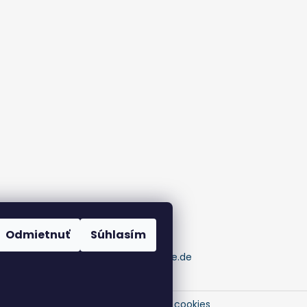
Odmietnuť
Súhlasím
pumaknife.de
 práva vyhradené.
Upraviť nastavenie cookies