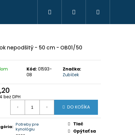
Hľadať
Prihlásenie
Nákupný
košík
ok nepodšitý - 50 cm - OB01/50
adom
Kód:
01593-
Značka:
)
08
Zubíček
,20
4 bez DPH
otková
DO KOŠÍKA
:
HAVICE IBEX CHAUD -
 PHPN011 - KAKI
Tlač
Potreby pre
gória
:
kynológiu
Opýtať sa