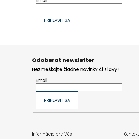
Email
PRIHLÁSIŤ SA
Z
á
p
Odoberať newsletter
ä
t
Nezmeškajte žiadne novinky či zľavy!
i
e
Email
PRIHLÁSIŤ SA
Informácie pre Vás
Kontakt