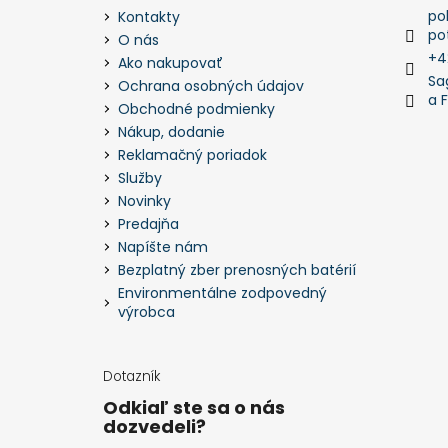
po
Kontakty
po
O nás
+4
Ako nakupovať
Sa
Ochrana osobných údajov
a 
Obchodné podmienky
Nákup, dodanie
Reklamačný poriadok
Služby
Novinky
Predajňa
Napíšte nám
Bezplatný zber prenosných batérií
Environmentálne zodpovedný
výrobca
Dotazník
Odkiaľ ste sa o nás
dozvedeli?