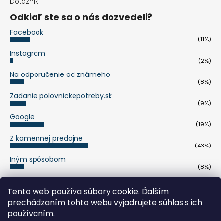
Dotazník
Odkiaľ ste sa o nás dozvedeli?
Facebook
(11%)
Instagram
(2%)
Na odporučenie od známeho
(8%)
Zadanie polovnickepotreby.sk
(9%)
Google
(19%)
Z kamennej predajne
(43%)
Iným spôsobom
(8%)
Počet hlasov:
263
Tento web používa súbory cookie. Ďalším
prechádzaním tohto webu vyjadrujete súhlas s ich
pumaknife.de
používaním.