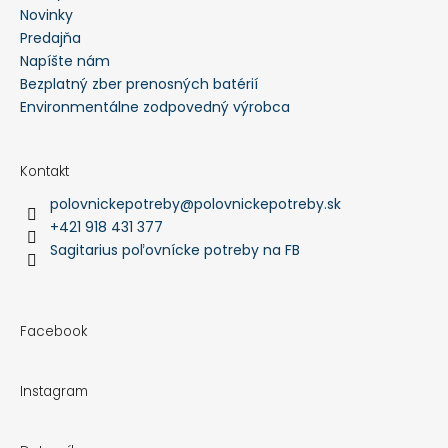
Novinky
Predajňa
Napíšte nám
Bezplatný zber prenosných batérií
Environmentálne zodpovedný výrobca
Kontakt
polovnickepotreby
@
polovnickepotreby.sk
+421 918 431 377
Sagitarius poľovnícke potreby na FB
Facebook
Instagram