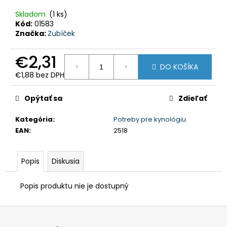
HĽADAŤ
Skladom
(1 ks)
Kód:
01583
Značka:
Zubíček
O
€2,31
d
DO KOŠÍKA
p
o
€1,88 bez DPH
r
Jednotková
ú
cena:
č
Opýtať sa
Zdieľať
a
m
e
Kategória
:
Potreby pre kynológiu
EAN
:
2518
PULOVER
-
PULL
Popis
Diskusia
FOX
V
-
Popis produktu nie je dostupný
LVPU126
€52,40
Z
á
p