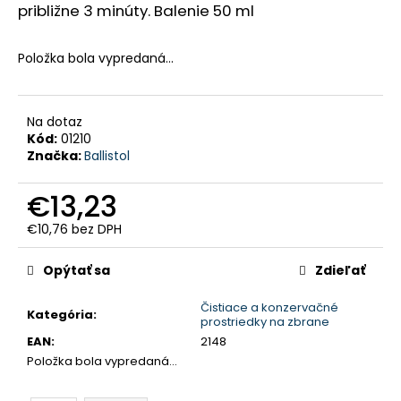
približne 3 minúty. Balenie 50 ml
HĽADAŤ
Položka bola vypredaná…
O
d
p
Na dotaz
o
Kód:
01210
r
Značka:
Ballistol
ú
č
a
m
€13,23
e
€10,76 bez DPH
Jednotková
PEVNÉ
cena:
POĽOVNÍCKE
Opýtať sa
Zdieľať
NOHAVICE
DO
Čistiace a konzervačné
POHONU
Kategória
:
prostriedky na zbrane
RHINO
-
EAN
:
2148
PHPN004
Položka bola vypredaná…
€112,30