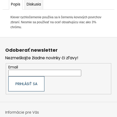
Popis
Diskusia
Klever rychločernenie používa sa k černeniu kovových povrchov
zbraní. Nesmie sa používať na oceľ obsahujúcu viac ako 3%
chrómu.
Z
á
p
Odoberať newsletter
ä
t
Nezmeškajte žiadne novinky či zľavy!
i
e
Email
PRIHLÁSIŤ SA
Informácie pre Vás