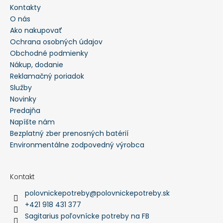
Kontakty
O nás
Ako nakupovať
Ochrana osobných údajov
Obchodné podmienky
Nákup, dodanie
Reklamačný poriadok
Služby
Novinky
Predajňa
Napíšte nám
Bezplatný zber prenosných batérií
Environmentálne zodpovedný výrobca
Kontakt
polovnickepotreby
@
polovnickepotreby.sk
+421 918 431 377
Sagitarius poľovnícke potreby na FB