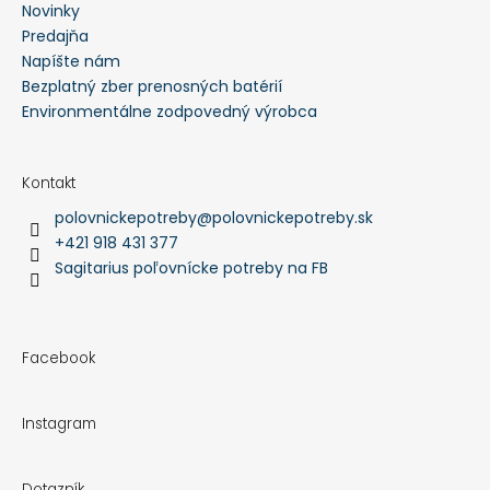
Novinky
Predajňa
Napíšte nám
Bezplatný zber prenosných batérií
Environmentálne zodpovedný výrobca
Kontakt
polovnickepotreby
@
polovnickepotreby.sk
+421 918 431 377
Sagitarius poľovnícke potreby na FB
Facebook
Instagram
Dotazník