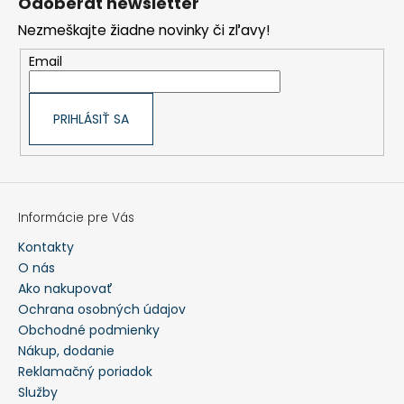
Odoberať newsletter
c
ä
KAKI
i
t
Nezmeškajte žiadne novinky či zľavy!
e
i
€118,90
p
e
r
Email
v
k
y
v
ý
PRIHLÁSIŤ SA
p
i
s
u
Informácie pre Vás
Kontakty
O nás
Ako nakupovať
Ochrana osobných údajov
Obchodné podmienky
Nákup, dodanie
Reklamačný poriadok
Služby