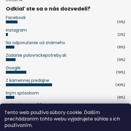
Odkiaľ ste sa o nás dozvedeli?
Facebook
(11%)
Instagram
(2%)
Na odporučenie od známeho
(8%)
Zadanie polovnickepotreby.sk
(9%)
Google
(19%)
Z kamennej predajne
(43%)
Iným spôsobom
(8%)
Počet hlasov:
263
Tento web používa súbory cookie. Ďalším
prechádzaním tohto webu vyjadrujete súhlas s ich
pumaknife.de
používaním.