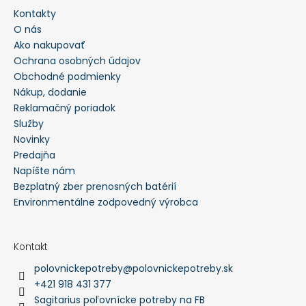
Kontakty
HĽADAŤ
O nás
Ako nakupovať
Ochrana osobných údajov
O
Obchodné podmienky
d
p
Nákup, dodanie
o
Reklamačný poriadok
r
ú
Služby
č
a
Novinky
m
Predajňa
e
Napíšte nám
Bezplatný zber prenosných batérií
PEVNÉ
POĽOVNÍCKE
Environmentálne zodpovedný výrobca
NOHAVICE
DO
POHONU
RHINO
Kontakt
-
polovnickepotreby
@
polovnickepotreby.sk
PHPN004
+421 918 431 377
€112,30
Sagitarius poľovnícke potreby na FB