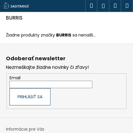
K
Prejsť
Hľadať
Náku
M
Prihlásen
o
na
š
obsah
Späť
Späť
košík
í
BURRIS
k
Č
o
Žiadne produkty značky
BURRIS
sa nenašli...
p
o
Z
t
á
r
p
e
Odoberať newsletter
ä
b
t
u
Nezmeškajte žiadne novinky či zľavy!
i
j
e
e
Email
t
e
n
á
PRIHLÁSIŤ SA
j
s
ť
?
Informácie pre Vás