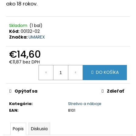
ako 18 rokov.
HĽADAŤ
Skladom
(1 bal)
Kód:
00132-02
O
d
Značka:
UMAREX
p
o
r
€14,60
ú
č
a
€11,87 bez DPH
m
Jednotková
e
DO KOŠÍKA
cena:
PEVNÉ
POĽOVNÍCKE
Opýtať sa
Zdieľať
NOHAVICE
DO
Kategória
:
Strelivo a náboje
POHONU
RHINO
EAN
:
8101
-
PHPN004
€112,30
Popis
Diskusia