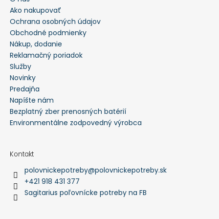
Ako nakupovať
Ochrana osobných údajov
Obchodné podmienky
Nákup, dodanie
Reklamačný poriadok
Služby
Novinky
Predajňa
Napíšte nám
Bezplatný zber prenosných batérií
Environmentálne zodpovedný výrobca
Kontakt
polovnickepotreby
@
polovnickepotreby.sk
+421 918 431 377
Sagitarius poľovnícke potreby na FB