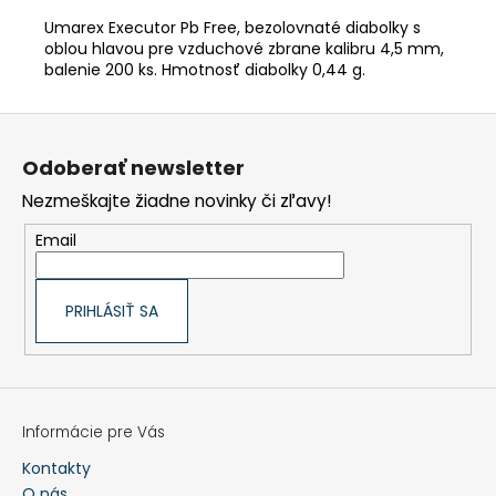
Umarex Executor Pb Free, bezolovnaté diabolky s
oblou hlavou pre vzduchové zbrane kalibru 4,5 mm,
balenie 200 ks. Hmotnosť diabolky 0,44 g.
Z
á
p
Odoberať newsletter
ä
t
Nezmeškajte žiadne novinky či zľavy!
i
e
Email
PRIHLÁSIŤ SA
Informácie pre Vás
Kontakty
O nás