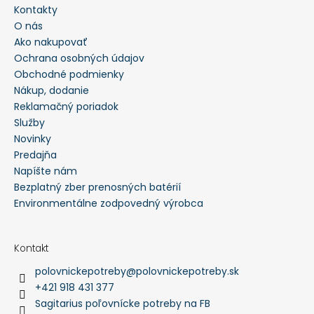
Kontakty
O nás
Ako nakupovať
Ochrana osobných údajov
Obchodné podmienky
Nákup, dodanie
Reklamačný poriadok
Služby
Novinky
Predajňa
Napíšte nám
Bezplatný zber prenosných batérií
Environmentálne zodpovedný výrobca
Kontakt
polovnickepotreby
@
polovnickepotreby.sk
+421 918 431 377
Sagitarius poľovnícke potreby na FB