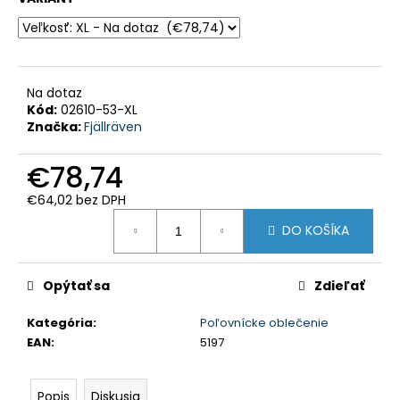
HĽADAŤ
Na dotaz
O
d
Kód:
02610-53-XL
p
Značka:
Fjällräven
o
r
ú
€78,74
č
a
m
€64,02 bez DPH
e
Jednotková
DO KOŠÍKA
cena:
POĽOVNÍCKE
NOHAVICE
IBEX
Opýtať sa
Zdieľať
CHAUD
-
VERNEY
Kategória
:
Poľovnícke oblečenie
CARRON
EAN
:
5197
-
PHPN011
-
Popis
Diskusia
KAKI