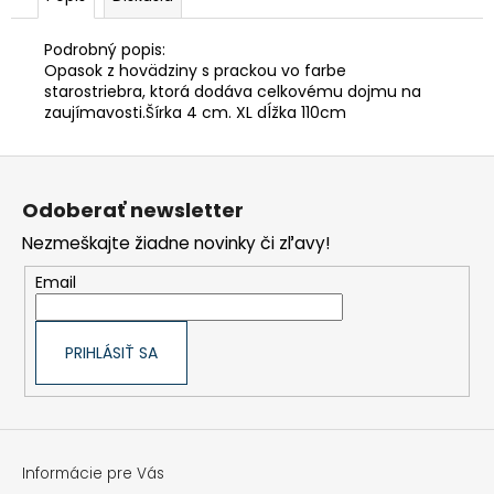
€90,62
Podrobný
popis
:
Opasok z
hovädziny
s
prackou
vo farbe
staro
striebra
,
ktorá dodáva
celkovému
dojmu
na
zaujímavosti
.
Š
írka
4
cm
. XL dĺžka 110cm
Z
á
p
Odoberať newsletter
ä
t
Nezmeškajte žiadne novinky či zľavy!
i
e
Email
PRIHLÁSIŤ SA
Informácie pre Vás