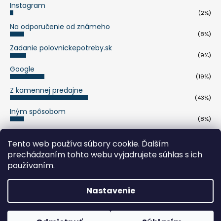
Instagram
(2%)
Na odporučenie od známeho
(8%)
Zadanie polovnickepotreby.sk
(9%)
Google
(19%)
Z kamennej predajne
(43%)
Iným spôsobom
(8%)
Počet hlasov:
263
Tento web používa súbory cookie. Ďalším
prechádzaním tohto webu vyjadrujete súhlas s ich
pumaknife.de
používaním.
Nastavenie
Vytvoril Shoptet
Copyright 2026
polovnickepotreby.sk
. Všetky práva