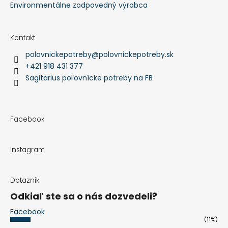
Environmentálne zodpovedný výrobca
Kontakt
polovnickepotreby
@
polovnickepotreby.sk
+421 918 431 377
Sagitarius poľovnícke potreby na FB
Facebook
Instagram
Dotazník
Odkiaľ ste sa o nás dozvedeli?
Facebook
(11%)