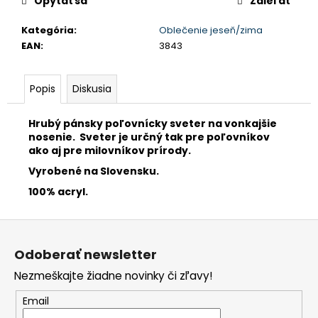
Opýtať sa
Zdieľať
Kategória
:
Oblečenie jeseň/zima
EAN
:
3843
Popis
Diskusia
Hrubý pánsky poľovnícky sveter na vonkajšie
nosenie. Sveter je určný tak pre poľovníkov
ako aj pre milovníkov prírody.
Vyrobené na Slovensku.
100% acryl.
Z
á
p
Odoberať newsletter
ä
t
Nezmeškajte žiadne novinky či zľavy!
i
e
Email