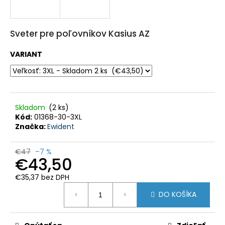
HĽADAŤ
Sveter pre poľovníkov Kasius AZ
O
VARIANT
d
p
o
r
ú
č
a
Skladom
(2 ks)
m
e
Kód:
01368-30-3XL
Značka:
Ewident
PULOVER
-
€47
–7 %
PULL
€43,50
FOX
V
€35,37 bez DPH
-
Jednotková
LVPU126
DO KOŠÍKA
cena:
€52,40