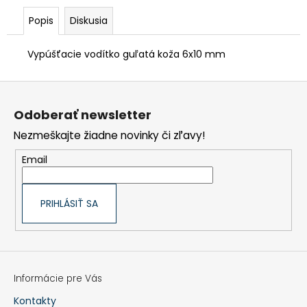
€90,62
Popis
Diskusia
Vypúšťacie vodítko guľatá koža 6x10 mm
Z
á
p
Odoberať newsletter
ä
t
Nezmeškajte žiadne novinky či zľavy!
i
e
Email
PRIHLÁSIŤ SA
Informácie pre Vás
Kontakty