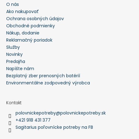
O nás
Ako nakupovať
Ochrana osobných údajov
Obchodné podmienky
Nákup, dodanie
Reklamačný poriadok
Služby
Novinky
Predajňa
Napíšte nám
Bezplatný zber prenosných batérií
Environmentálne zodpovedný výrobca
Kontakt
polovnickepotreby
@
polovnickepotreby.sk
+421 918 431 377
Sagitarius poľovnícke potreby na FB