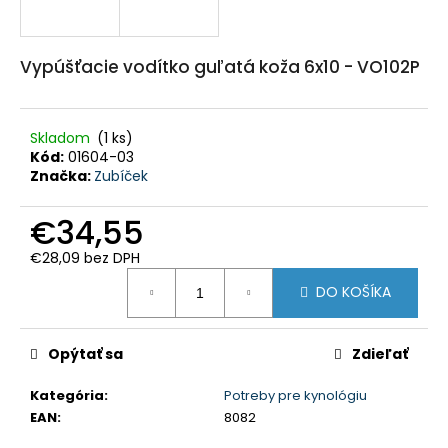
HĽADAŤ
Vypúšťacie vodítko guľatá koža 6x10 - VO102P
O
d
p
Skladom
(1 ks)
o
Kód:
01604-03
r
ú
Značka:
Zubíček
č
a
m
€34,55
e
€28,09 bez DPH
Jednotková
POĽOVNÍCKE
DO KOŠÍKA
NOHAVICE
cena:
IBEX
CHAUD
-
Opýtať sa
Zdieľať
VERNEY
CARRON
-
Kategória
:
Potreby pre kynológiu
PHPN011
EAN
:
8082
-
KAKI