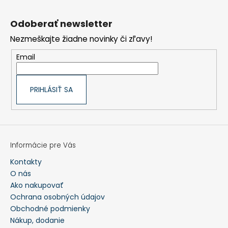
Z
á
€90,62
p
Odoberať newsletter
ä
t
Nezmeškajte žiadne novinky či zľavy!
i
e
Email
PRIHLÁSIŤ SA
Informácie pre Vás
Kontakty
O nás
Ako nakupovať
Ochrana osobných údajov
Obchodné podmienky
Nákup, dodanie