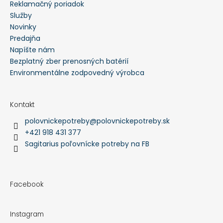
Reklamačný poriadok
Služby
Novinky
Predajňa
Napíšte nám
Bezplatný zber prenosných batérií
Environmentálne zodpovedný výrobca
Kontakt
polovnickepotreby
@
polovnickepotreby.sk
+421 918 431 377
Sagitarius poľovnícke potreby na FB
Facebook
Instagram