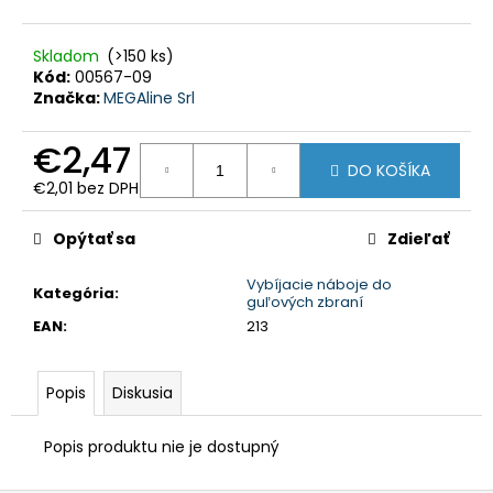
HĽADAŤ
Skladom
(>150 ks)
Kód:
00567-09
Značka:
MEGAline Srl
O
d
p
€2,47
o
DO KOŠÍKA
r
€2,01 bez DPH
ú
č
Jednotková
a
cena:
m
Opýtať sa
Zdieľať
e
Vybíjacie náboje do
Kategória
:
guľových zbraní
POĽOVNÍCKE
NOHAVICE
EAN
:
213
IBEX
CHAUD
-
Popis
Diskusia
VERNEY
CARRON
-
Popis produktu nie je dostupný
PHPN011
-
KAKI