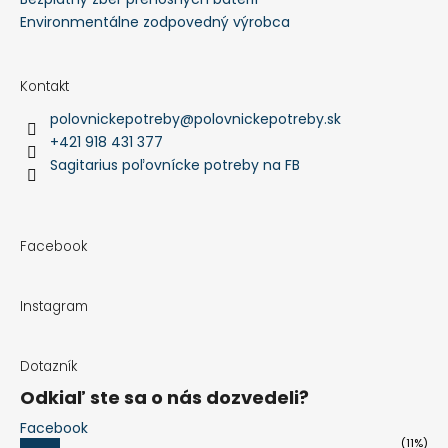
KAKI
Environmentálne zodpovedný výrobca
€118,90
Kontakt
polovnickepotreby
@
polovnickepotreby.sk
+421 918 431 377
Sagitarius poľovnícke potreby na FB
Facebook
Instagram
Dotazník
Odkiaľ ste sa o nás dozvedeli?
Facebook
(11%)