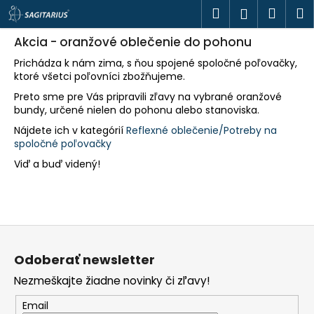
K
Prejsť
Hľadať
Náku
M
Prihlásen
o
na
š
obsah
Späť
Späť
košík
í
Akcia - oranžové oblečenie do pohonu
k
Prichádza k nám zima, s ňou spojené spoločné poľovačky,
Č
ktoré všetci poľovníci zbožňujeme.
o
p
Preto sme pre Vás pripravili zľavy na vybrané oranžové
o
bundy, určené nielen do pohonu alebo stanoviska.
t
r
Nájdete ich v kategórií
Reflexné oblečenie/Potreby na
e
spoločné poľovačky
b
u
Viď a buď videný!
j
e
t
e
n
á
Z
j
á
s
p
Odoberať newsletter
ť
ä
?
t
Nezmeškajte žiadne novinky či zľavy!
i
e
Email