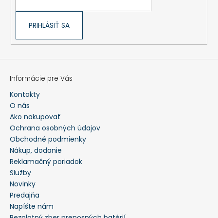
HĽADAŤ
PRIHLÁSIŤ SA
O
d
p
o
r
Informácie pre Vás
ú
č
Kontakty
a
m
O nás
e
Ako nakupovať
Ochrana osobných údajov
PERCUSSION
Obchodné podmienky
-
Nákup, dodanie
TEPLÉ
POĽOVNÍCKE
Reklamačný poriadok
NOHAVICE
Služby
S
Novinky
TRAKMI
GRAND
Predajňa
NORD
Napíšte nám
-
10101
Bezplatný zber prenosných batérií