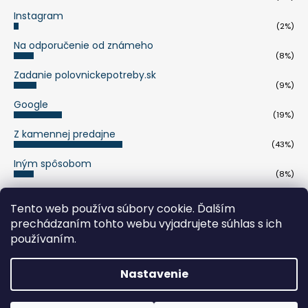
Instagram
(2%)
Na odporučenie od známeho
(8%)
Zadanie polovnickepotreby.sk
(9%)
Google
(19%)
Z kamennej predajne
(43%)
Iným spôsobom
(8%)
Počet hlasov:
263
Tento web používa súbory cookie. Ďalším
prechádzaním tohto webu vyjadrujete súhlas s ich
pumaknife.de
používaním.
Nastavenie
Vytvoril Shoptet
Copyright 2026
polovnickepotreby.sk
. Všetky práva